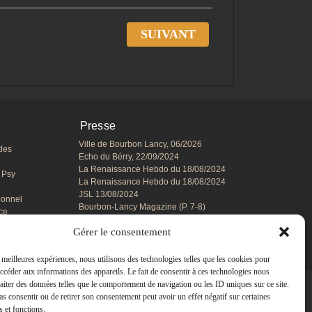
SUIVANT
Presse
Ville de Bourbon Lancy, 06/2026
des
Echo du Bérry, 22/09/2024
La Renaissance Hebdo du 18/08/2024
 Psy
La Renaissance Hebdo du 18/08/2024
JSL 13/08/2024
ionnel
Bourbon-Lancy Magazine (P. 7-8)
ce
Groupe des aidants JSL
Gérer le consentement
Prévention routière JSL
Prévention routière la Montagne
s meilleures expériences, nous utilisons des technologies telles que les cookies pour
accéder aux informations des appareils. Le fait de consentir à ces technologies nous
raiter des données telles que le comportement de navigation ou les ID uniques sur ce site.
pas consentir ou de retirer son consentement peut avoir un effet négatif sur certaines
s et fonctions.