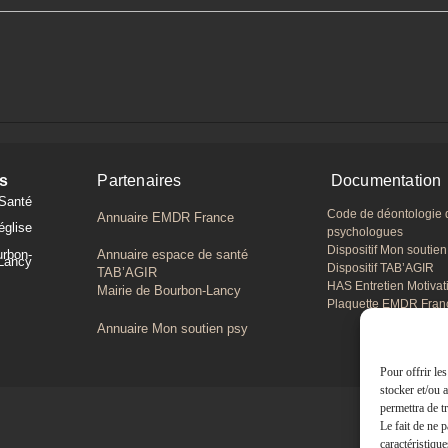
s
Partenaires
Documentation
Santé
Code de déontologie 
Annuaire EMDR France
église
psychologues
Dispositif Mon soutien
rbon-
Annuaire espace de santé
Lancy
Dispositif TAB’AGIR
TAB’AGIR
HAS Entretien Motivat
Mairie de Bourbon-Lancy
Plaquette EMDR Fran
Annuaire Mon soutien psy
Pour offrir le
stocker et/ou 
permettra de t
Le fait de ne 
caractéristique