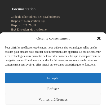
Documentation
Code de déontologie des psychologues
Dispositif Mon soutien Psy
Dispositif TAB’AGIR
HAS Entretien Motivationnel
Plaquette EMDR France
Gérer le consentement
Pour offrir les meilleures expériences, nous utilisons des technologies telles que les
Presse
cookies pour stocker et/ou accéder aux informations des appareils. Le fait de consentir
à ces technologies nous permettra de traiter des données telles que le comportement de
Ville de Bourbon Lancy, 06/2026
navigation ou les ID uniques sur ce site. Le fait de ne pas consentir ou de retirer son
Echo du Bérry, 22/09/2024
consentement peut avoir un effet négatif sur certaines caractéristiques et fonctions.
La Renaissance Hebdo du 18/08/2024
La Renaissance Hebdo du 18/08/2024
JSL 13/08/2024
Accepter
Bourbon-Lancy Magazine (P. 7-8)
Groupe des aidants JSL
Prévention routière JSL
Refuser
Prévention routière la Montagne
Voir les préférences